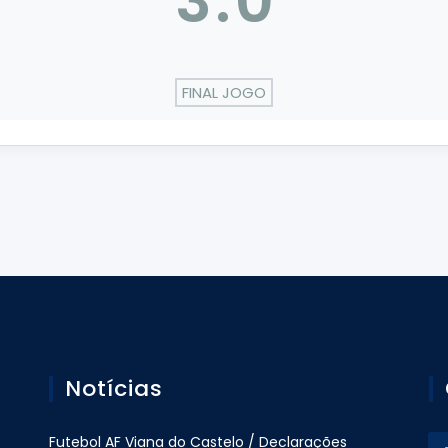
3
:
0
FINAL JOGO
Notícias
Futebol AF Viana do Castelo / Declarações