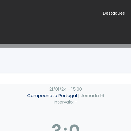
Destaques
21/01/24
-
15:00
Campeonato Portugal
| Jornada 16
Intervalo: -