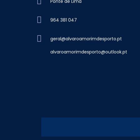
Ponte de Lima
964 381 047
geral@alvaroamorimdesporto.pt
alvaroamorimdesporto@outlook.pt