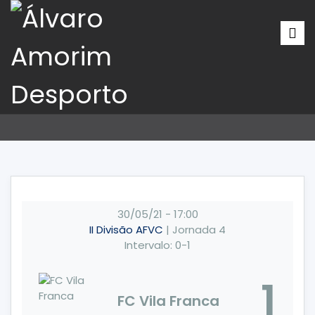
30/05/21
-
17:00
II Divisão AFVC
| Jornada 4
Intervalo: 0-1
1
FC Vila Franca