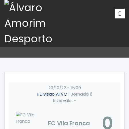
23/10/22
-
15:00
II Divisão AFVC
| Jornada 6
Intervalo: -
0
FC Vila Franca