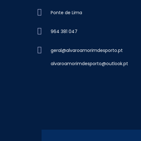
Ponte de Lima
964 381 047
geral@alvaroamorimdesporto.pt
alvaroamorimdesporto@outlook.pt