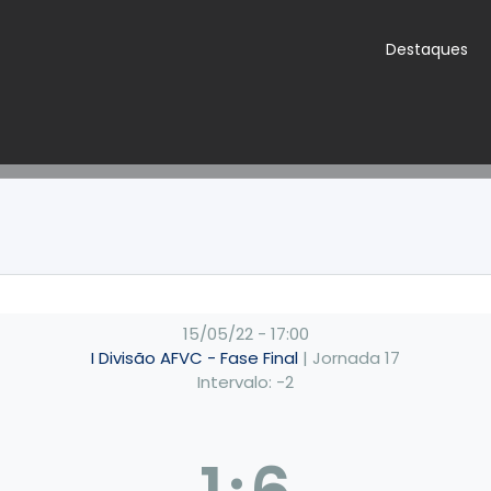
Destaques
15/05/22
-
17:00
I Divisão AFVC - Fase Final
| Jornada 17
Intervalo: -2