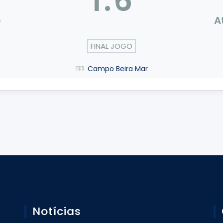
1
:
6
e
A
FINAL JOGO
Campo Beira Mar
Notícias