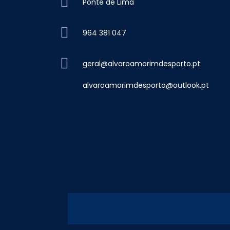
Ponte de Lima
964 381 047
geral@alvaroamorimdesporto.pt
alvaroamorimdesporto@outlook.pt