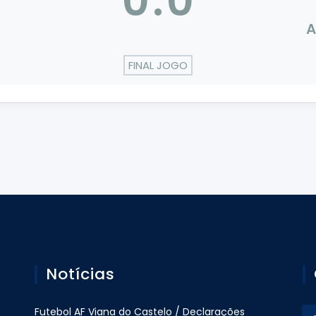
0
:
0
A
FINAL JOGO
Notícias
Futebol AF Viana do Castelo / Declarações