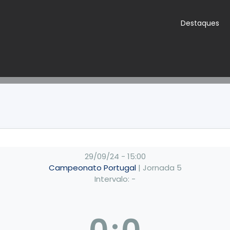
Destaques
29/09/24
-
15:00
Campeonato Portugal
| Jornada 5
Intervalo: -