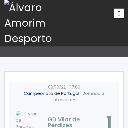
09/10/22
-
17:00
Campeonato de Portugal
| Jornada 3
Intervalo: -
1
GD Vilar de
Perdizes