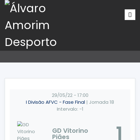
29/05/22
-
17:00
I Divisão AFVC - Fase Final
| Jornada 18
Intervalo: -1
1
GD Vitorino
Piães