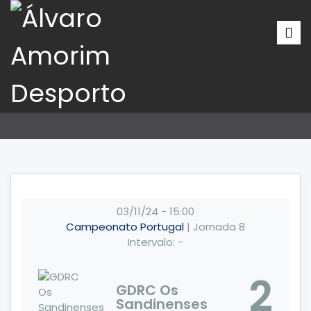
03/11/24
-
15:00
Campeonato Portugal
| Jornada 8
Intervalo: -
2
GDRC Os
Sandinenses