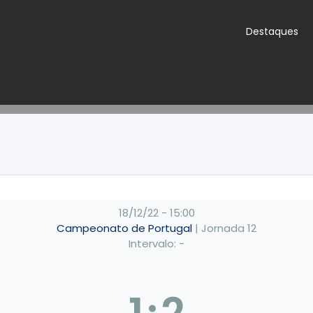
Destaques
18/12/22
-
15:00
Campeonato de Portugal
| Jornada 12
Intervalo: -