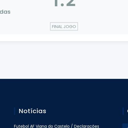
1
:
2
adas
FINAL JOGO
Notícias
Futebol AF Viana do Castelo / Declarações