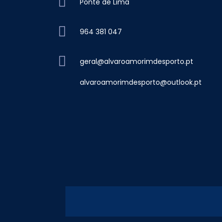
Ponte de Lima
964 381 047
geral@alvaroamorimdesporto.pt
alvaroamorimdesporto@outlook.pt