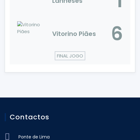
1
Lanheses
6
Vitorino Piães
FINAL JOGO
Contactos
Ponte de Lima