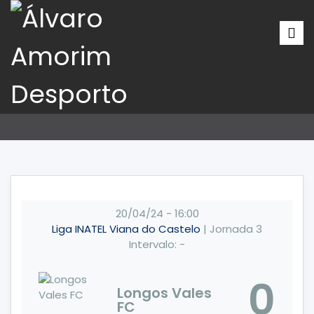
20/04/24
-
16:00
Liga INATEL Viana do Castelo
| Jornada 3
Intervalo: -
0
Longos Vales
FC