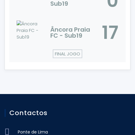
0
Sub19
17
Âncora Praia
FC - Sub19
FINAL JOGO
Contactos
Ponte de Lima