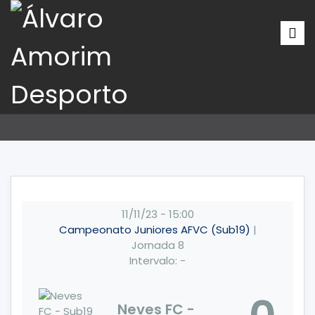
11/11/23
-
15:00
Campeonato Juniores AFVC (Sub19)
|
Jornada 8
Intervalo: -
Neves FC -