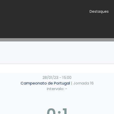
Destaques
28/01/23
-
15:00
Campeonato de Portugal
| Jornada 16
Intervalo: -