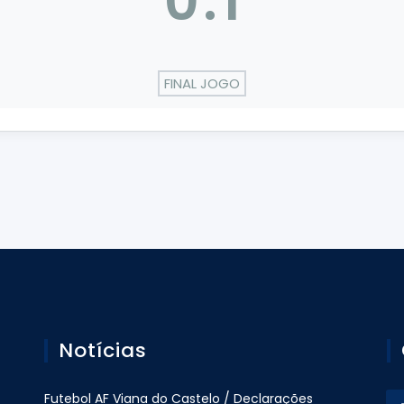
0
:
1
FINAL JOGO
Notícias
Futebol AF Viana do Castelo / Declarações