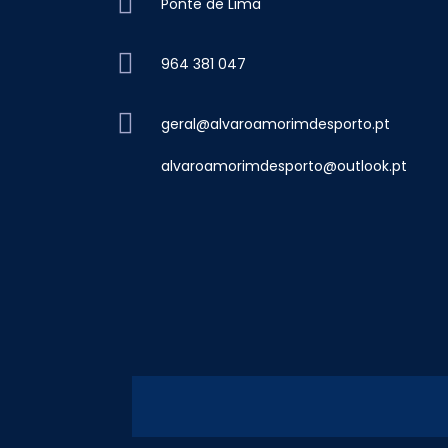
Ponte de Lima
964 381 047
geral@alvaroamorimdesporto.pt
alvaroamorimdesporto@outlook.pt