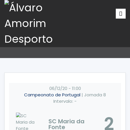
06/12/20
-
11:00
Campeonato de Portugal
| Jornada 8
Intervalo: -
2
SC Maria da
Fonte