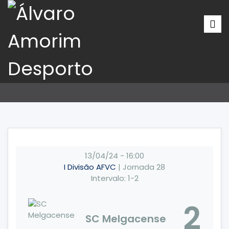
13/04/24
-
16:00
I Divisão AFVC
| Jornada 28
Intervalo: 1-2
2
SC Melgacense