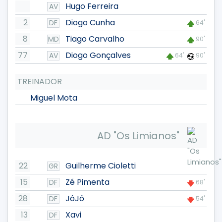
Hugo Ferreira
AV
2
Diogo Cunha
DF
64'
8
Tiago Carvalho
MD
90'
77
Diogo Gonçalves
AV
64'
90'
TREINADOR
Miguel Mota
AD "Os Limianos"
22
Guilherme Cioletti
GR
15
Zé Pimenta
DF
68'
28
JóJó
DF
54'
13
Xavi
DF