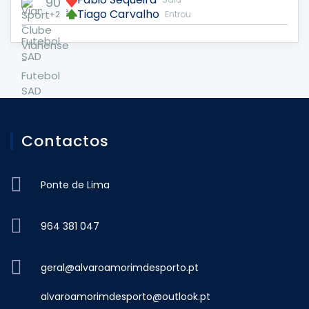
90'
Tiago Carvalho
+2
Entrou
Contactos
Ponte de Lima
964 381 047
geral@alvaroamorimdesporto.pt
alvaroamorimdesporto@outlook.pt