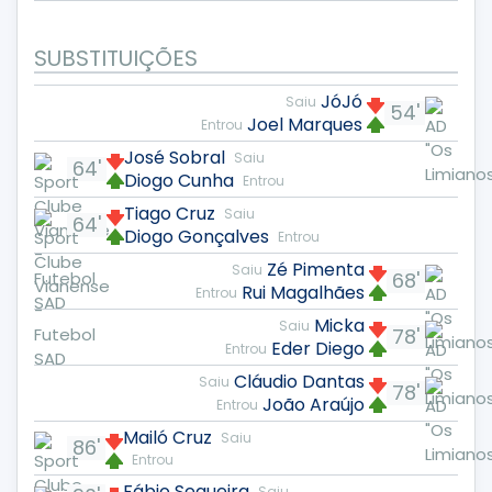
SUBSTITUIÇÕES
JóJó
Saiu
54'
Joel Marques
Entrou
José Sobral
Saiu
64'
Diogo Cunha
Entrou
Tiago Cruz
Saiu
64'
Diogo Gonçalves
Entrou
Zé Pimenta
Saiu
68'
Rui Magalhães
Entrou
Micka
Saiu
78'
Eder Diego
Entrou
Cláudio Dantas
Saiu
78'
João Araújo
Entrou
Mailó Cruz
Saiu
86'
Entrou
Fábio Sequeira
Saiu