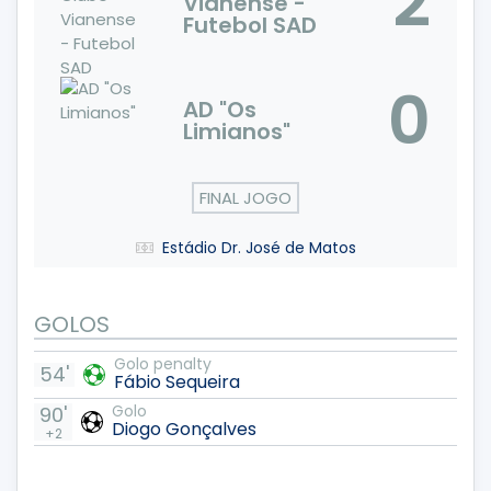
2
Vianense -
Futebol SAD
0
AD "Os
Limianos"
FINAL JOGO
Estádio Dr. José de Matos
GOLOS
Golo penalty
54'
Fábio Sequeira
Golo
90'
Diogo Gonçalves
+2