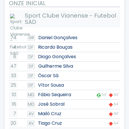
ONZE INICIAL
Sport Clube Vianense - Futebol
SAD
74
Daniel Gonçalves
GR
4
Ricardo Bouças
DF
6
Diogo Gonçalves
DF
47
Guilherme Silva
DF
33
Óscar Sá
DF
25
Vítor Sousa
DF
10
Fábio Sequeira
MD
54'
90'
16
José Sobral
MD
64'
7
Mailó Cruz
AV
86'
20
Tiago Cruz
AV
64'