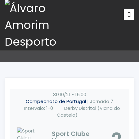
31/10/21
-
15:00
Campeonato de Portugal
| Jornada 7
Intervalo: 1-0
Derby Distrital (Viana do
Castelo)
Sport Clube