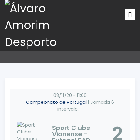
08/11/20
-
11:00
Campeonato de Portugal
| Jornada 6
Intervalo: -
2
Sport Clube
Vianense -