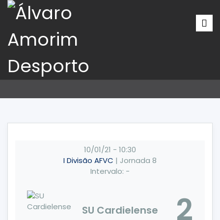
10/01/21
-
10:30
I Divisão AFVC
| Jornada 8
Intervalo: -
2
SU Cardielense