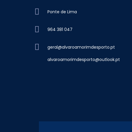
Ponte de Lima
964 381 047
geral@alvaroamorimdesporto.pt
alvaroamorimdesporto@outlook.pt