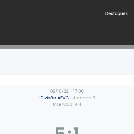
Destaques
02/10/22
-
17:00
I Divisão AFVC
| Jornada 3
Intervalo: 4-1