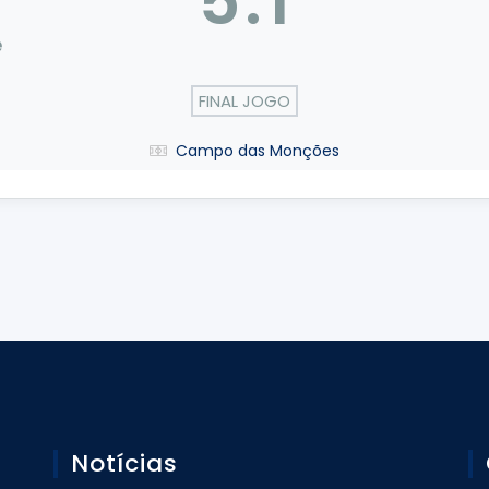
5
:
1
e
FINAL JOGO
Campo das Monções
Notícias