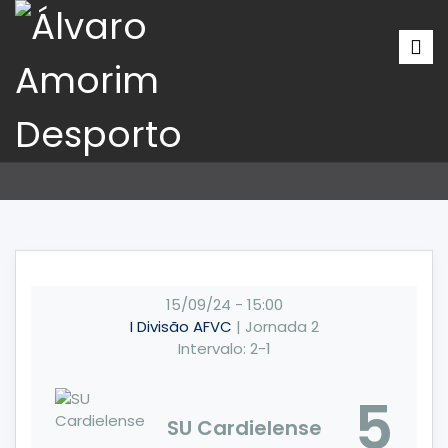
15/09/24
-
15:00
I Divisão AFVC
| Jornada 2
Intervalo: 2-1
5
SU Cardielense