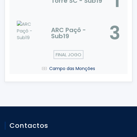
1
Torre SC - Sub19
3
ARC Paçô -
Sub19
FINAL JOGO
Campo das Monções
Contactos