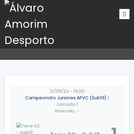
21/09/24
-
15:00
Campeonato Juniores AFVC (Sub19)
|
Jornada 1
Intervalo: -