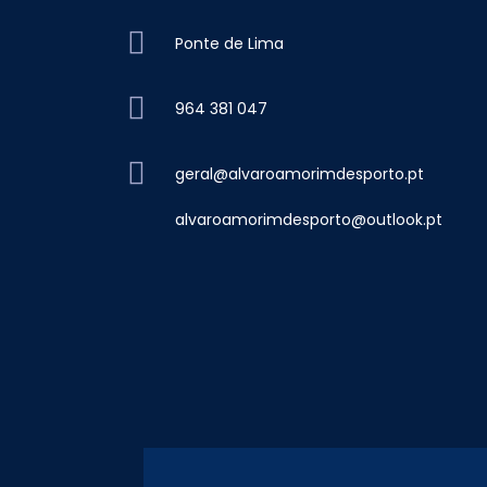
Ponte de Lima
964 381 047
geral@alvaroamorimdesporto.pt
alvaroamorimdesporto@outlook.pt