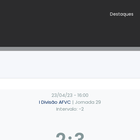
Destaques
23/04/23
-
16:00
I Divisão AFVC
| Jornada 29
Intervalo: -2