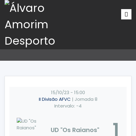
15/10/23
-
15:00
II Divisão AFVC
| Jornada 8
Intervalo: -4
1
UD "Os Raianos"