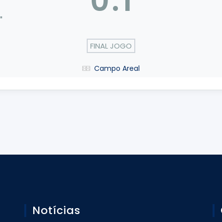
0
:
1
"
FINAL JOGO
Campo Areal
Notícias