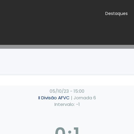
Destaques
05/10/23
-
15:00
II Divisão AFVC
| Jornada 6
Intervalo: -1