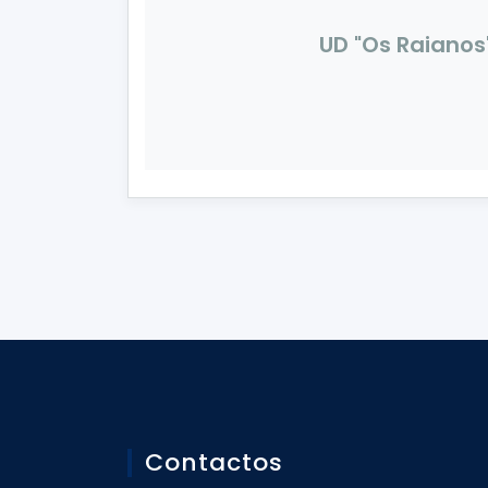
UD "Os Raianos
Contactos