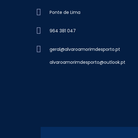
Ponte de Lima
964 381 047
geral@alvaroamorimdesporto.pt
alvaroamorimdesporto@outlook.pt