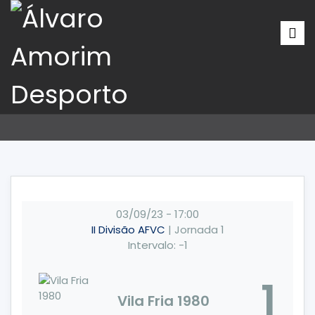
03/09/23
-
17:00
II Divisão AFVC
| Jornada 1
Intervalo: -1
1
Vila Fria 1980