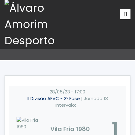
28/05/23
-
17:00
II Divisão AFVC - 2º Fase
| Jornada 13
Intervalo: -
1
Vila Fria 1980