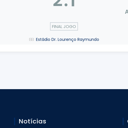
2
:
1
o
A
FINAL JOGO
Estádio Dr. Lourenço Raymundo
Notícias