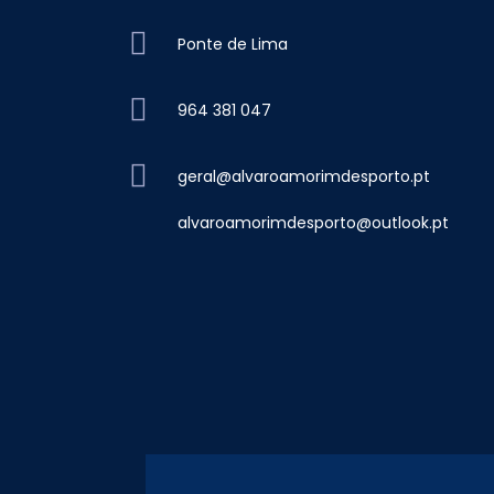
Ponte de Lima
964 381 047
geral@alvaroamorimdesporto.pt
alvaroamorimdesporto@outlook.pt