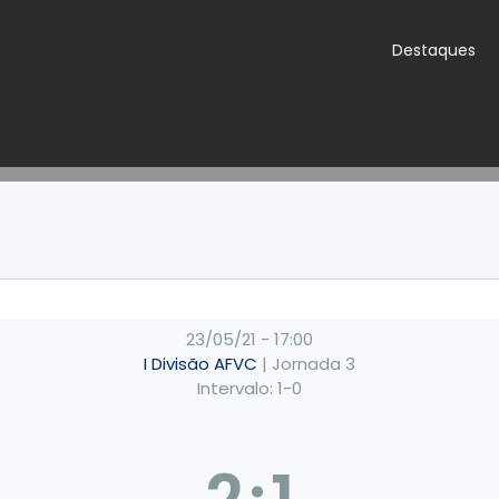
Destaques
23/05/21
-
17:00
I Divisão AFVC
| Jornada 3
Intervalo: 1-0