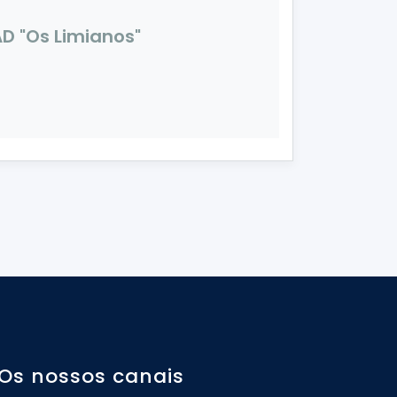
D "Os Limianos"
Os nossos canais